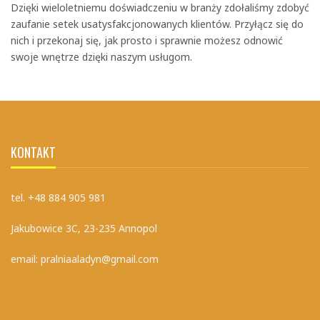
Dzięki wieloletniemu doświadczeniu w branży zdołaliśmy zdobyć
zaufanie setek usatysfakcjonowanych klientów. Przyłącz się do
nich i przekonaj się, jak prosto i sprawnie możesz odnowić
swoje wnętrze dzięki naszym usługom.
KONTAKT
tel. +48 884 905 981
Jakubowice 3C, 23-235 Annopol
email: pralniaaladyn@gmail.com