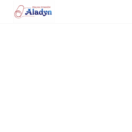
Witamy na stronie ekspertów w dziedzinie czyszczeni
nami! Nasz zespół z przyjemnością odpowie na wszel
PRANIE DYWANÓW – „NA WS
28 zł/m2
– trzepanie mechaniczne