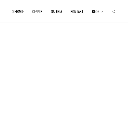
O FIRMIE
CENNIK
GALERIA
KONTAKT
BLOG
ałbyś umówić się na czyszczenie? Skontaktuj się z
USŁUGI
ERKI MEBLOWEJ
 250 zł
- 15 - 25 zł